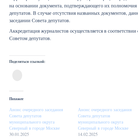
на основании документа, подтверждающего их полномочия н
депутатов. В случае отсутствия названных документов, дан
заседании Совета депутатов.
Аккредитация журналистов осуществляется в соответствии
Советом депутатов.
Поделиться ссылкой:
Нажмите,
чтобы
поделиться
в
VK
(Открывается
в
Похожее
новом
окне)
Анонс очередного заседания
Анонс очередного заседания
Совета депутатов
Совета депутатов
муниципального округа
муниципального округа
Северный в городе Москве
Северный в городе Москве
30.01.2025
14.02.2025